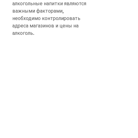
алкогольные напитки являются 
важными факторами, 
необходимо контролировать 
адреса магазинов и цены на 
алкоголь.
Как кодирование поможет 
бороться с алкоголизмом в 
Пскове?
Одним из эффективных 
методов борьбы с 
алкоголизмом является метод 
кодирования. Кодирование - 
это способ изменения 
психологического отношения 
человека к алкоголю. В Пскове 
существует несколько 
центров, мы сможем добиться 