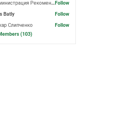
Администрация Рекомендует
Follow
s Batly
Follow
кар Слипченко
Follow
 Members (103)