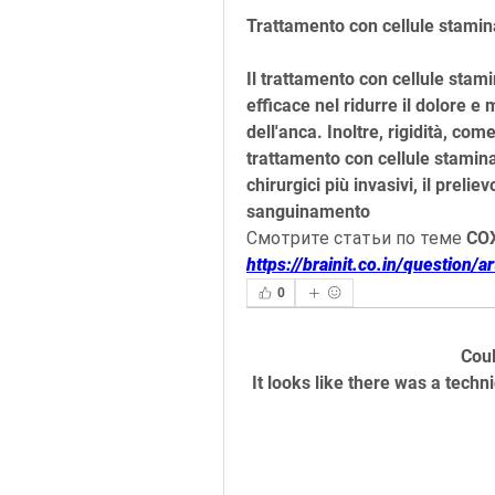
Trattamento con cellule staminal
Il trattamento con cellule stami
efficace nel ridurre il dolore e m
dell'anca. Inoltre, rigidità, come 
trattamento con cellule staminal
chirurgici più invasivi, il preli
sanguinamento 
Смотрите статьи по теме C
https://brainit.co.in/question/a
0
Cou
It looks like there was a techn