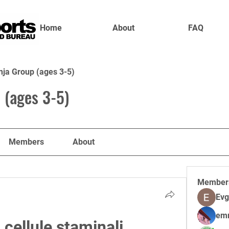
Home
About
FAQ
nja Group (ages 3-5)
 (ages 3-5)
Members
About
Member
Evg
em
 cellule staminali