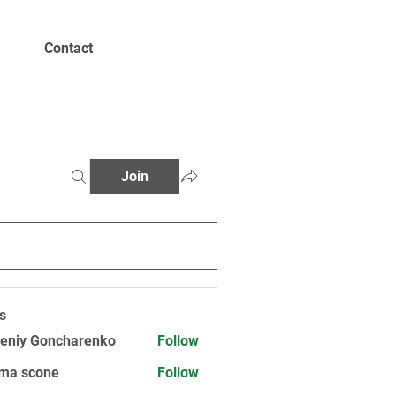
Contact
Join
s
eniy Goncharenko
Follow
ma scone
Follow