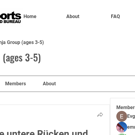
Home
About
FAQ
nja Group (ages 3-5)
 (ages 3-5)
Members
About
Member
Evg
em
 untere Rücken und 