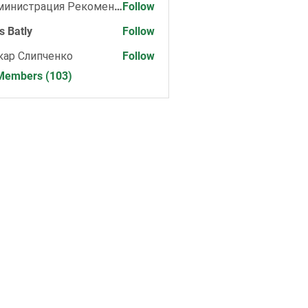
Администрация Рекомендует
Follow
s Batly
Follow
кар Слипченко
Follow
 Members (103)