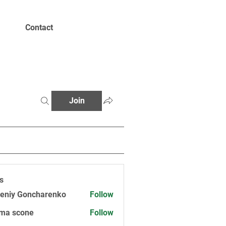
Contact
Join
s
eniy Goncharenko
Follow
ma scone
Follow