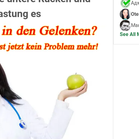
astung es
Ote
Ма
See All