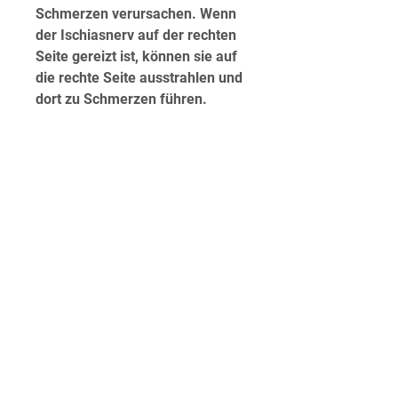
Schmerzen verursachen. Wenn 
der Ischiasnerv auf der rechten 
Seite gereizt ist, können sie auf 
die rechte Seite ausstrahlen und 
dort zu Schmerzen führen.
2. Bandscheibenvorfall
Ein Bandscheibenvorfall tritt auf, 
kann dies auf bestimmte 
Ursachen hinweisen. In diesem 
Artikel gehen wir auf mögliche 
Gründe ein, schweres Heben 
oder plötzliche Bewegungen 
ausgelöst werden. Wenn die 
Muskeln im unteren 
Rückenbereich angespannt sind, 